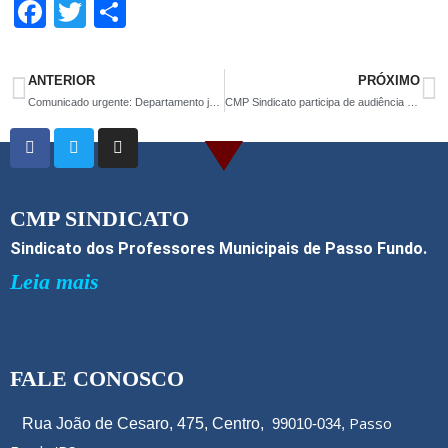
F
T
S
a
wi
h
ce
tt
ar
ANTERIOR
PRÓXIMO
b
er
e
Comunicado urgente: Departamento jurídico
CMP Sindicato participa de audiência pública para construção do Plano Plurianual
o
o
k
CMP SINDICATO
Sindicato dos Professores Municipais de Passo Fundo.
Leia mais
FALE CONOSCO
Passo
Rua João de Cesaro, 475, Centro,
99010-034,