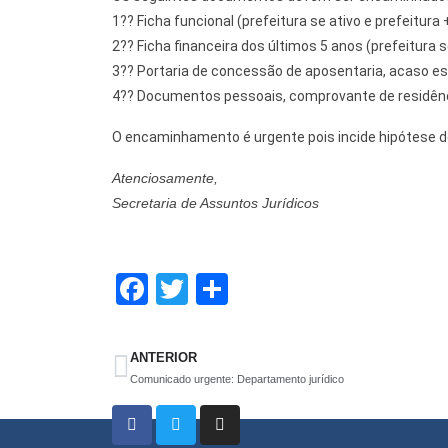
1?? Ficha funcional (prefeitura se ativo e prefeitur
2?? Ficha financeira dos últimos 5 anos (prefeitura 
3?? Portaria de concessão de aposentaria, acaso e
4?? Documentos pessoais, comprovante de residênc
O encaminhamento é urgente pois incide hipótese d
Atenciosamente,
Secretaria de Assuntos Jurídicos
F
T
S
a
wi
h
ce
tt
ar
ANTERIOR
b
er
e
Comunicado urgente: Departamento jurídico
o