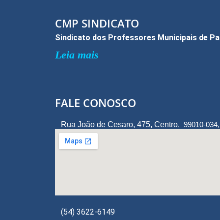
o
k
CMP SINDICATO
Sindicato dos Professores Municipais de P
Leia mais
FALE CONOSCO
Rua João de Cesaro, 475, Centro,
99010-034
(54) 3622-6149