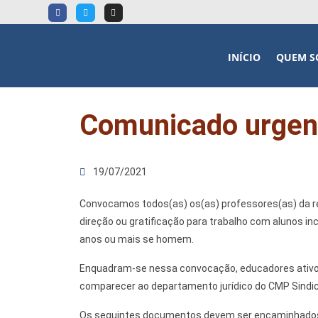
INÍCIO
QUEM S
Comunicado urgent
19/07/2021
Convocamos todos(as) os(as) professores(as) da re
direção ou gratificação para trabalho com alunos in
anos ou mais se homem.
Enquadram-se nessa convocação, educadores ativo
comparecer ao departamento jurídico do CMP Sindica
Os seguintes documentos devem ser encaminhado