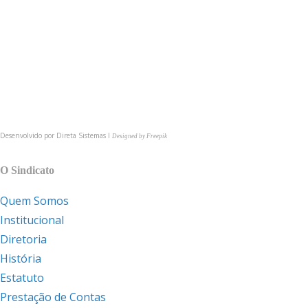
(54) 3622-6149
comunica@cmpsindicato.com.br
(54) 9 9921-6149
BAIXE NOSSO APP
Desenvolvido por
Direta Sistemas I
Designed by Freepik
MAPA DO SITE
O Sindicato
Quem Somos
Institucional
Diretoria
História
Estatuto
Prestação de Contas