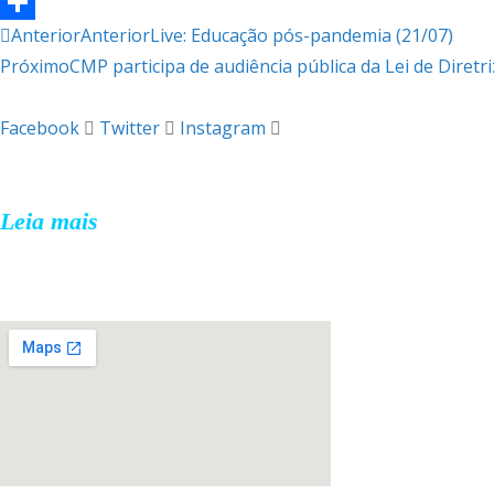
a
T
Anterior
Anterior
Live: Educação pós-pandemia (21/07)
c
w
S
Próximo
CMP participa de audiência pública da Lei de Diret
e
i
h
b
t
a
Facebook
Twitter
Instagram
o
t
r
CMP SINDICATO
o
e
e
Sindicato dos Professores Municipais de Passo Fundo.
k
r
Leia mais
FALE CONOSCO
Rua João de Cesaro, 475, Centro,
99010-034,
Passo Fundo/