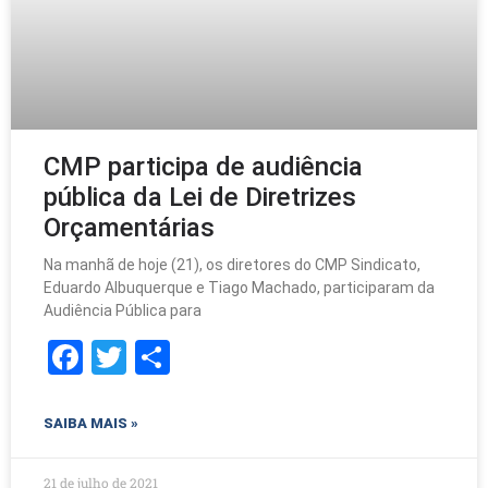
CMP participa de audiência
pública da Lei de Diretrizes
Orçamentárias
Na manhã de hoje (21), os diretores do CMP Sindicato,
Eduardo Albuquerque e Tiago Machado, participaram da
Audiência Pública para
F
T
S
a
w
h
c
itt
ar
SAIBA MAIS »
e
er
e
21 de julho de 2021