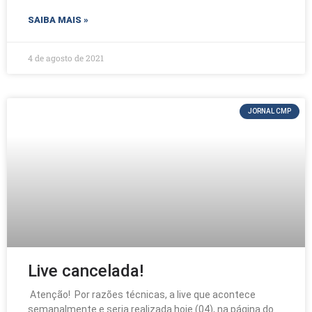
c
itt
ar
SAIBA MAIS »
e
er
e
b
4 de agosto de 2021
o
o
JORNAL CMP
k
Live cancelada!
Atenção! Por razões técnicas, a live que acontece
semanalmente e seria realizada hoje (04), na página do