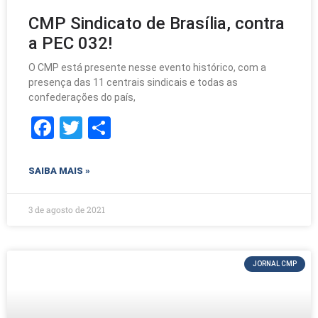
CMP Sindicato de Brasília, contra
a PEC 032!
O CMP está presente nesse evento histórico, com a
presença das 11 centrais sindicais e todas as
confederações do país,
F
T
S
a
w
h
c
itt
ar
SAIBA MAIS »
e
er
e
b
3 de agosto de 2021
o
o
JORNAL CMP
k