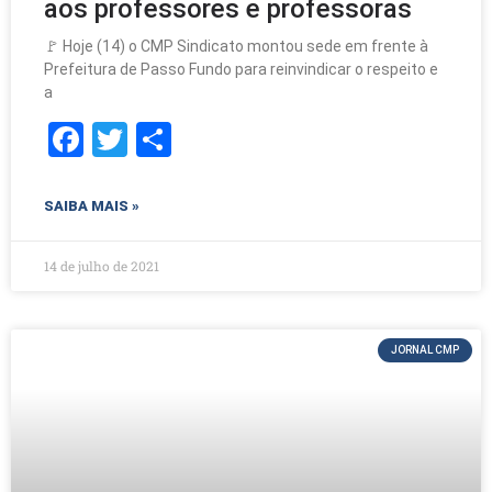
aos professores e professoras
🚩 Hoje (14) o CMP Sindicato montou sede em frente à
Prefeitura de Passo Fundo para reinvindicar o respeito e
a
F
T
S
a
w
h
c
itt
ar
SAIBA MAIS »
e
er
e
b
14 de julho de 2021
o
o
JORNAL CMP
k