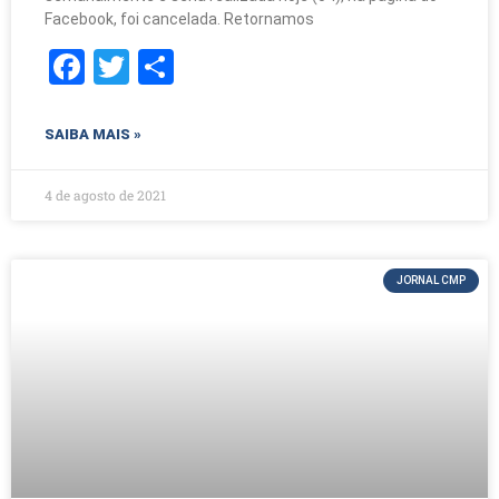
Facebook, foi cancelada. Retornamos
F
T
S
a
w
h
c
itt
ar
SAIBA MAIS »
e
er
e
b
4 de agosto de 2021
o
o
JORNAL CMP
k