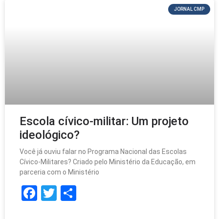
o
JORNAL CMP
k
Escola cívico-militar: Um projeto
ideológico?
Você já ouviu falar no Programa Nacional das Escolas
Cívico-Militares? Criado pelo Ministério da Educação, em
parceria com o Ministério
F
T
S
a
w
h