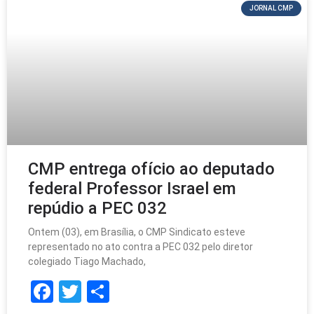
JORNAL CMP
CMP entrega ofício ao deputado
federal Professor Israel em
repúdio a PEC 032
Ontem (03), em Brasília, o CMP Sindicato esteve
representado no ato contra a PEC 032 pelo diretor
colegiado Tiago Machado,
F
T
S
a
w
h