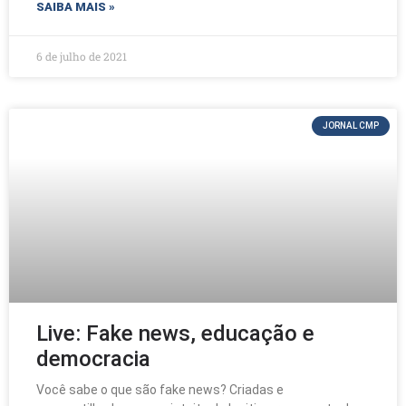
c
itt
ar
SAIBA MAIS »
e
er
e
b
6 de julho de 2021
o
o
JORNAL CMP
k
Live: Fake news, educação e
democracia
Você sabe o que são fake news? Criadas e