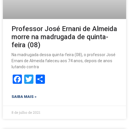
Professor José Ernani de Almeida
morre na madrugada de quinta-
feira (08)
Na madrugada dessa quinta-feira (08), o professor José
Ernani de Almeida faleceu aos 74 anos, depois de anos
lutando contra
F
T
S
a
w
h
c
itt
ar
SAIBA MAIS »
e
er
e
b
8 de julho de 2021
o