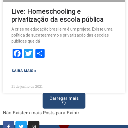
Live: Homeschooling e
privatização da escola pública
A crise na educação brasileira é um projeto. Existe uma
política de sucateamento e privatização das escolas
públicas que dá
F
T
S
a
w
h
c
itt
ar
SAIBA MAIS »
e
er
e
b
21 de junho de 2021
o
Carregar mais
o
Não Existem mais Posts para Exibir
k