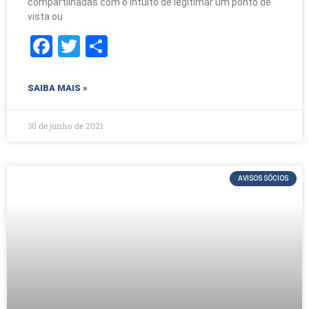
compartilhadas com o intuito de legitimar um ponto de
vista ou
F
T
S
a
w
h
c
itt
ar
SAIBA MAIS »
e
er
e
b
30 de junho de 2021
o
o
AVISOS SÓCIOS
k