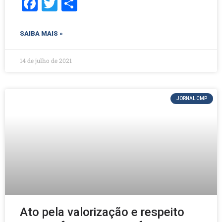
F
T
S
a
w
h
c
itt
ar
SAIBA MAIS »
e
er
e
b
14 de julho de 2021
o
o
JORNAL CMP
k
Ato pela valorização e respeito