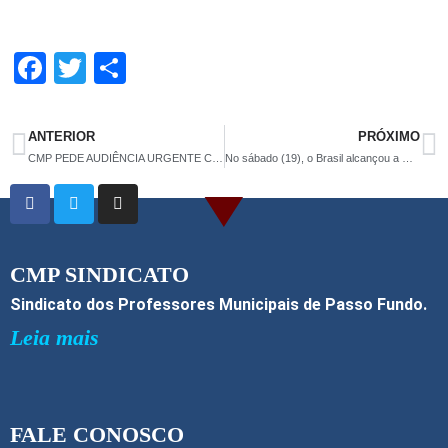
F
T
S
a
wi
h
ce
tt
ar
ANTERIOR
PRÓXIMO
b
er
e
CMP PEDE AUDIÊNCIA URGENTE COM O EXECUTIVO
No sábado (19), o Brasil alcançou a marca de meio milhão de mortos
o
o
k
CMP SINDICATO
Sindicato dos Professores Municipais de Passo Fundo.
Leia mais
FALE CONOSCO