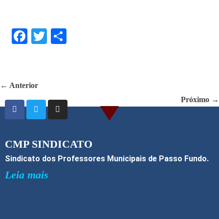
F
T
S
ac
w
h
e
itt
ar
b
er
e
← Anterior
o
Próximo →
o
k
CMP SINDICATO
Sindicato dos Professores Municipais de Passo Fundo.
Leia mais