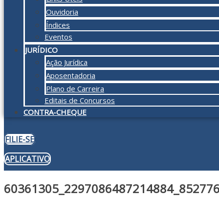
Ouvidoria
Índices
Eventos
JURÍDICO
Ação Jurídica
Aposentadoria
Plano de Carreira
Editais de Concursos
CONTRA-CHEQUE
FILIE-SE
APLICATIVO
60361305_2297086487214884_85277