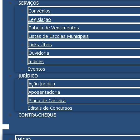
SERVIÇOS
Convênios
Legislação
Tabela de Vencimentos
Listas de Escolas Municipais
Links Úteis
Ouvidoria
Índices
Eventos
JURÍDICO
Ação Jurídica
Aposentadoria
Plano de Carreira
Editais de Concursos
CONTRA-CHEQUE
INÍCIO