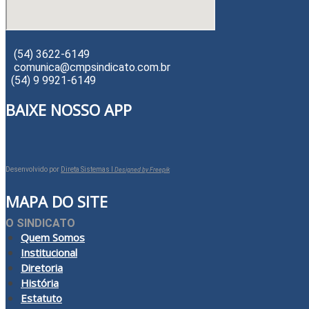
(54) 3622-6149
comunica@cmpsindicato.com.br
(54) 9 9921-6149
BAIXE NOSSO APP
Desenvolvido por
Direta Sistemas I
Designed by Freepik
MAPA DO SITE
O SINDICATO
Quem Somos
Institucional
Diretoria
História
Estatuto