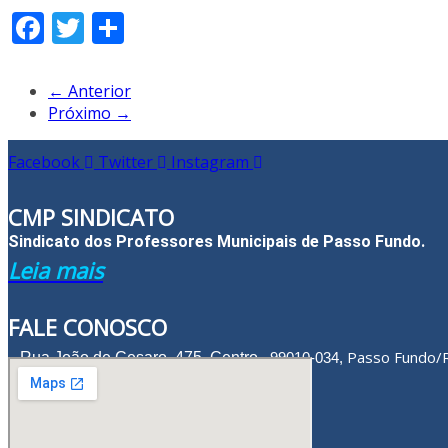
Facebook
Twitter
Share
← Anterior
Próximo →
Facebook
Twitter
Instagram
CMP SINDICATO
Sindicato dos Professores Municipais de Passo Fundo.
Leia mais
FALE CONOSCO
Passo Fundo/
Rua João de Cesaro, 475, Centro,
99010-034,