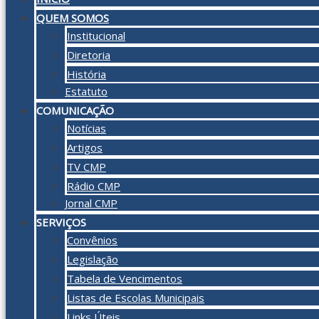
QUEM SOMOS
Institucional
Diretoria
História
Estatuto
COMUNICAÇÃO
Notícias
Artigos
TV CMP
Rádio CMP
Jornal CMP
SERVIÇOS
Convênios
Legislação
Tabela de Vencimentos
Listas de Escolas Municipais
Links Úteis