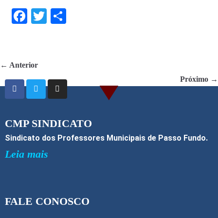
F
T
S
ac
w
h
e
itt
ar
b
er
e
← Anterior
o
Próximo →
o
k
CMP SINDICATO
Sindicato dos Professores Municipais de Passo Fundo.
Leia mais
FALE CONOSCO