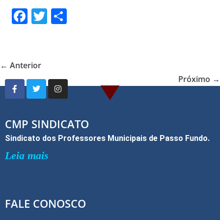
F
T
S
a
w
h
c
itt
ar
e
er
e
← Anterior
b
Próximo →
o
o
k
CMP SINDICATO
Sindicato dos Professores Municipais de Passo Fundo.
Leia mais
FALE CONOSCO