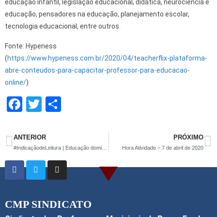
educação infantil, legislação educacional, didática, neurociência e
educação, pensadores na educação, planejamento escolar,
tecnologia educacional, entre outros.
Fonte: Hypeness
(
https://www.hypeness.com.br/2020/04/teacherflix-plataforma-
abre-conteudos-para-capacitar-professor-para-educacao-
online/
)
F
T
S
a
wi
h
ce
tt
ar
ANTERIOR
PRÓXIMO
b
er
e
#IndicaçãodeLeitura | Educação domiciliar durante a quarentena tem sido desafio para pais
Hora Atividade – 7 de abril de 2020
o
o
k
CMP SINDICATO