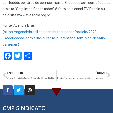
conteúdos por área de conhecimento. O acesso aos conteúdos do
projeto “Seguimos Conectados” é feito pelo canal TV Escola ou
pelo site www.tvescola.org.br.
Fonte: Agência Brasil
(
https://agenciabrasil.ebc.com.br/educacao/noticia/2020-
04/educacao-domiciliar-durante-quarentena-tem-sido-desafio-
para-pais
)
F
T
S
a
wi
h
ce
tt
ar
ANTERIOR
PRÓXIMO
b
er
e
Hora Atividade – 2 de abril de 2020
Plataforma abre conteúdos para capacitar professor para educação online
o
o
k
CMP SINDICATO