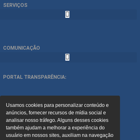
SERVIÇOS
COMUNICAÇÃO
PORTAL TRANSPARÊNCIA:
ÍNDICES:
Usamos cookies para personalizar conteúdo e
ACOMPANHE
anúncios, fornecer recursos de mídia social e
analisar nosso tráfego. Alguns desses cookies
também ajudam a melhorar a experiência do
PREVISÃO DO TEMPO:
usuário em nossos sites, auxiliam na navegação