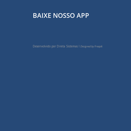
BAIXE NOSSO APP
Desenvolvido por
Direta Sistemas I
Designed by Freepik