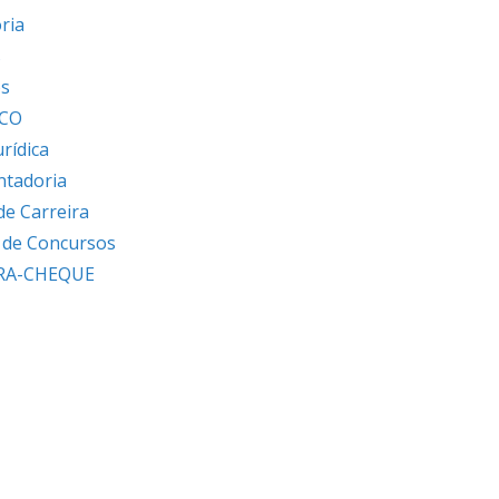
ria
s
os
ICO
urídica
ntadoria
de Carreira
s de Concursos
RA-CHEQUE