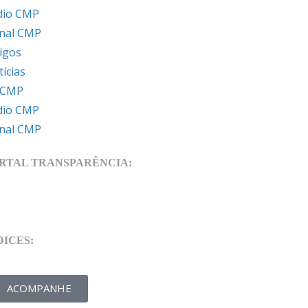
dio CMP
rnal CMP
igos
ícias
 CMP
dio CMP
rnal CMP
RTAL TRANSPARÊNCIA:
DICES:
ACOMPANHE