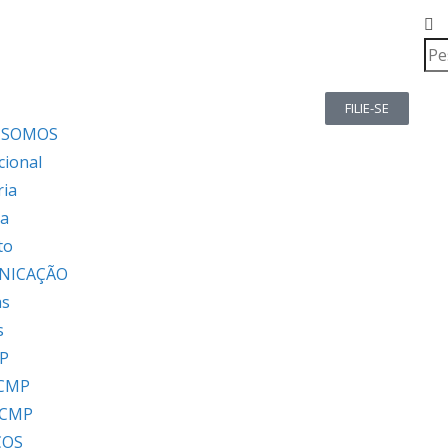
FILIE-SE
 SOMOS
cional
ria
ia
to
NICAÇÃO
as
s
P
 CMP
 CMP
ÇOS