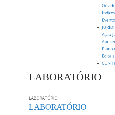
Ouvido
Índice
Event
JURÍD
Ação J
Apose
Plano 
Editai
CONT
LABORATÓRIO
LABORATÓRIO
LABORATÓRIO