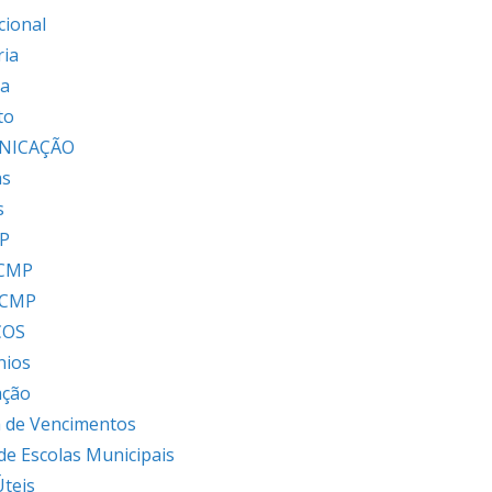
cional
ria
ia
to
NICAÇÃO
as
s
P
 CMP
 CMP
ÇOS
nios
ação
 de Vencimentos
 de Escolas Municipais
Úteis