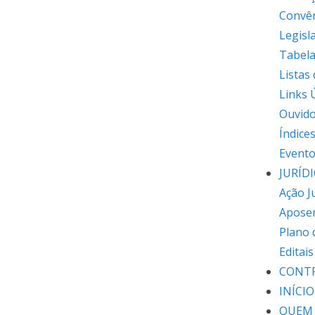
Convê
Legisl
Tabela
Listas
Links 
Ouvido
Índice
Event
JURÍD
Ação J
Apose
Plano 
Editai
CONT
INÍCIO
QUEM