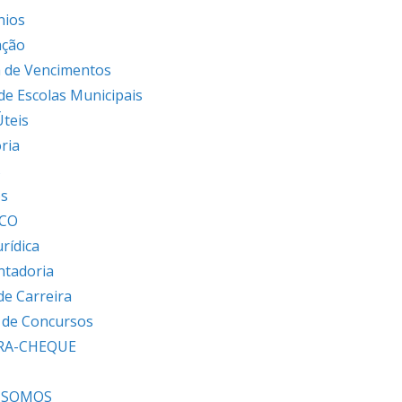
nios
ação
 de Vencimentos
 de Escolas Municipais
Úteis
ria
s
os
ICO
urídica
ntadoria
de Carreira
s de Concursos
RA-CHEQUE
 SOMOS