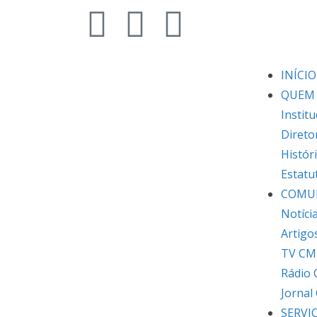
INÍCIO
QUEM
Institu
Direto
Histór
Estatu
COMU
Notíci
Artigo
TV CM
Rádio
Jornal
SERVI