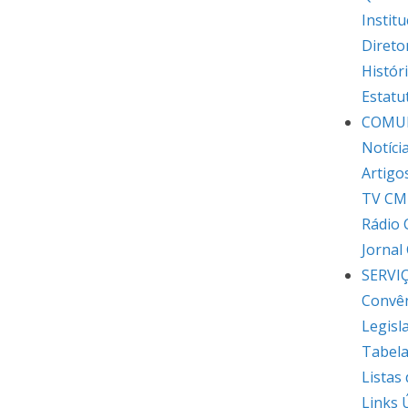
Institu
Direto
Histór
Estatu
COMU
Notíci
Artigo
TV CM
Rádio
Jornal
SERVI
Convê
Legisl
Tabela
Listas
Links 