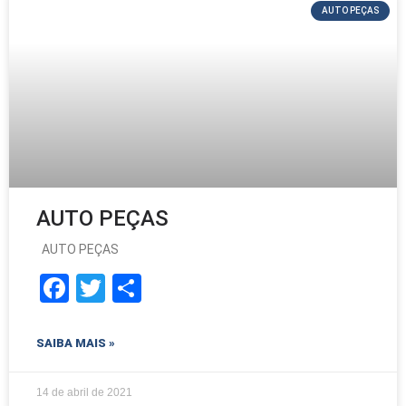
AUTO PEÇAS
AUTO PEÇAS
AUTO PEÇAS
F
T
S
ac
w
h
e
itt
ar
SAIBA MAIS »
b
er
e
o
14 de abril de 2021