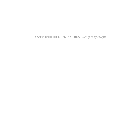
BAIXE NOSSO APP
Desenvolvido por
Direta Sistemas I
Designed by Freepik