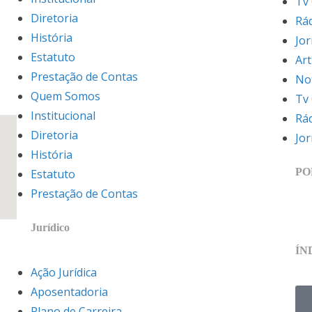
Tv
Diretoria
Rá
História
Jo
Estatuto
Art
Prestação de Contas
Not
Quem Somos
Tv
Institucional
Rá
Diretoria
Jo
História
PO
Estatuto
Prestação de Contas
Jurídico
ÍN
Ação Jurídica
Aposentadoria
Plano de Carreira