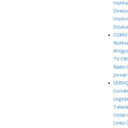
Institu
Direto
Histór
Estatu
COMU
Notíci
Artigo
TV CM
Rádio
Jornal
SERVI
Convê
Legisl
Tabela
Listas
Links 