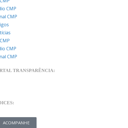
 CMP
dio CMP
rnal CMP
igos
ícias
 CMP
dio CMP
rnal CMP
RTAL TRANSPARÊNCIA:
DICES:
ACOMPANHE