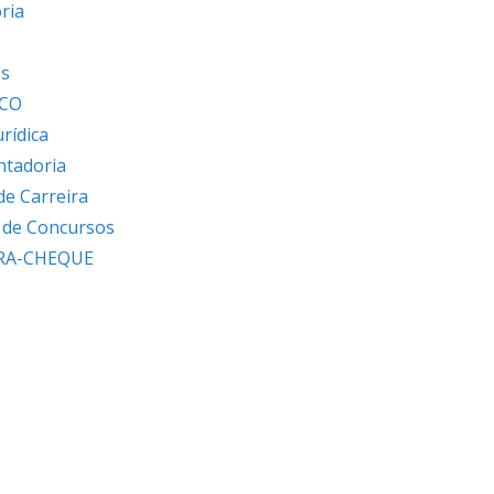
ria
s
os
ICO
urídica
ntadoria
de Carreira
s de Concursos
RA-CHEQUE