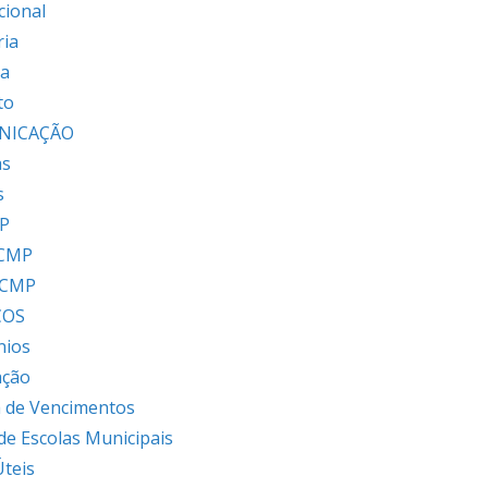
cional
ria
ia
to
NICAÇÃO
as
s
P
 CMP
 CMP
ÇOS
nios
ação
 de Vencimentos
 de Escolas Municipais
Úteis