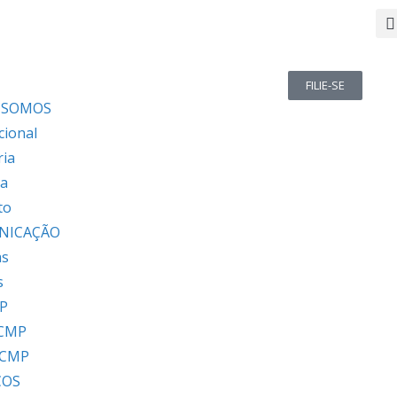
FILIE-SE
 SOMOS
cional
ria
ia
to
NICAÇÃO
as
s
P
 CMP
 CMP
ÇOS