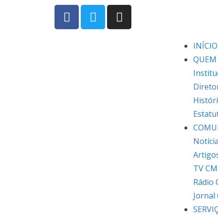
INÍCIO
QUEM
Institu
Direto
Histór
Estatu
COMU
Notíci
Artigo
TV CM
Rádio
Jornal
SERVI