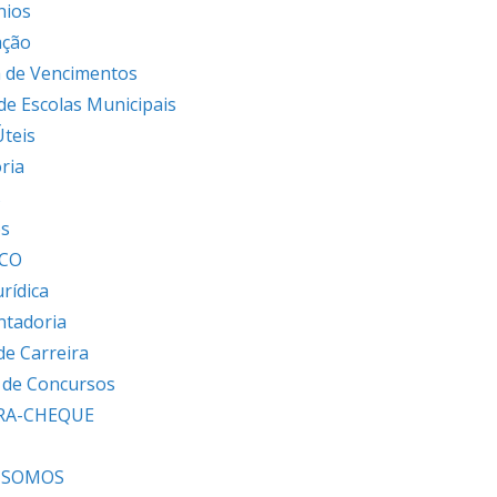
nios
ação
 de Vencimentos
 de Escolas Municipais
Úteis
ria
s
os
ICO
urídica
ntadoria
de Carreira
s de Concursos
RA-CHEQUE
 SOMOS