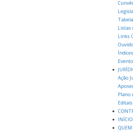
Convê
Legisl
Tabela
Listas
Links 
Ouvido
Índice
Event
JURÍD
Ação J
Apose
Plano 
Editai
CONT
INÍCIO
QUEM