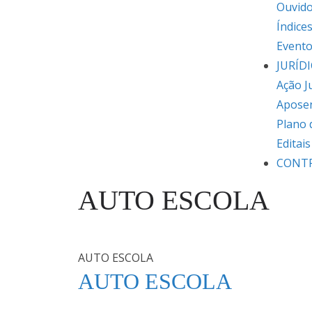
Ouvido
Índice
Event
JURÍD
Ação J
Apose
Plano 
Editai
CONT
AUTO ESCOLA
AUTO ESCOLA
AUTO ESCOLA