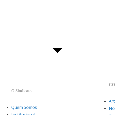
MAPA DO SITE
CO
O Sindicato
Art
Quem Somos
Not
Institucional