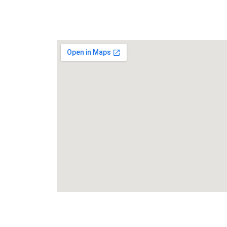
Rua João de Cesaro, 475, Centro,
99010-
034,
Passo Fundo/RS
(54) 3622-6149
comunica@cmpsindicato.com.br