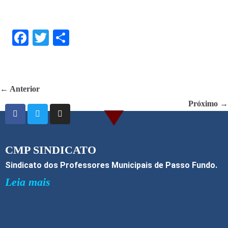
F
T
S
ac
w
h
e
itt
ar
b
er
e
← Anterior
o
Próximo →
o
k
CMP SINDICATO
Sindicato dos Professores Municipais de Passo Fundo.
Leia mais