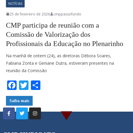
NOTÍCIAS
25 de fevereiro de 2026
cmppassofundo
CMP participa de reunião com a
Comissão de Valorização dos
Profissionais da Educação no Plenarinho
Na manhã de ontem (24), as diretoras Débora Soares,
Fabiana Zonta e Geniane Dutra, estiveram presentes na
reunião da Comissão
F
T
S
ac
w
h
e
itt
ar
Saiba mais
b
er
e
o
o