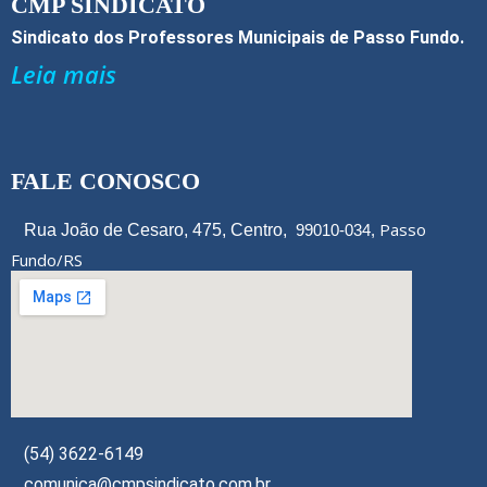
CMP SINDICATO
k
Sindicato dos Professores Municipais de Passo Fundo.
Leia mais
FALE CONOSCO
Passo
Rua João de Cesaro, 475, Centro,
99010-034,
Fundo/RS
(54) 3622-6149
comunica@cmpsindicato.com.br