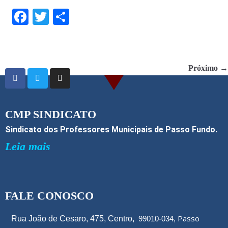
F
T
S
ac
w
h
e
itt
ar
b
er
e
Próximo →
o
o
k
CMP SINDICATO
Sindicato dos Professores Municipais de Passo Fundo.
Leia mais
FALE CONOSCO
Passo
Rua João de Cesaro, 475, Centro,
99010-034,