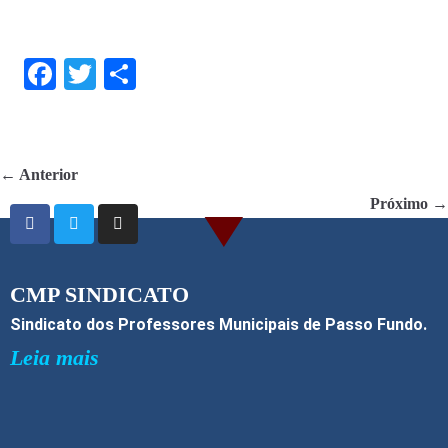
F
T
S
ac
w
h
e
itt
ar
b
er
e
← Anterior
o
Próximo →
o
k
CMP SINDICATO
Sindicato dos Professores Municipais de Passo Fundo.
Leia mais