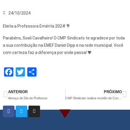
24/10/2024
Eleita a Professora Emérita 2024! 💐
Parabéns, Soeli Cavalheiro! O CMP Sindicato te agradece por toda
a sua contribuição na EMEF Daniel Dipp e na rede municipal. Você
com certeza faz a diferença por onde passa! 💖
F
T
S
a
wi
h
ce
tt
ar
ANTERIOR
PRÓXIMO
b
er
e
Almoço do Dia do Professor
CMP Sindicato realiza reunião do Conselho de Representantes
o
o
k