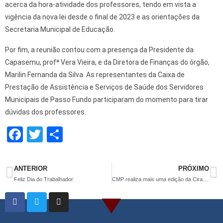
acerca da hora-atividade dos professores, tendo em vista a
vigência da nova lei desde o final de 2023 e as orientações da
Secretaria Municipal de Educação.
Por fim, a reunião contou com a presença da Presidente da
Capasemu, profª Vera Vieira, e da Diretora de Finanças do órgão,
Marilin Fernanda da Silva. As representantes da Caixa de
Prestação de Assistência e Serviços de Saúde dos Servidores
Municipais de Passo Fundo participaram do momento para tirar
dúvidas dos professores.
F
T
S
a
wi
h
ce
tt
ar
ANTERIOR
PRÓXIMO
b
er
e
Feliz Dia do Trabalhador
CMP realiza mais uma edição da Ciranda dos Saberes
o
o