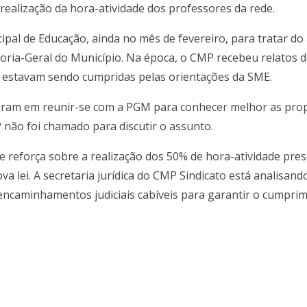
realização da hora-atividade dos professores da rede.
cipal de Educação, ainda no mês de fevereiro, para tratar d
doria-Geral do Município. Na época, o CMP recebeu relatos d
ão estavam sendo cumpridas pelas orientações da SME.
 foram em reunir-se com a PGM para conhecer melhor as prop
não foi chamado para discutir o assunto.
e e reforça sobre a realização dos 50% de hora-atividade pr
 lei. A secretaria jurídica do CMP Sindicato está analisando 
 encaminhamentos judiciais cabíveis para garantir o cumprime