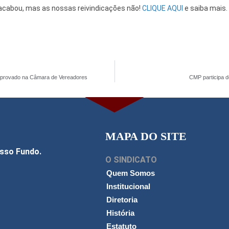
á acabou, mas as nossas reivindicações não!
CLIQUE AQUI
e saiba mais.
aprovado na Câmara de Vereadores
CMP participa d
MAPA DO SITE
asso Fundo.
O SINDICATO
Quem Somos
Institucional
Diretoria
História
Estatuto