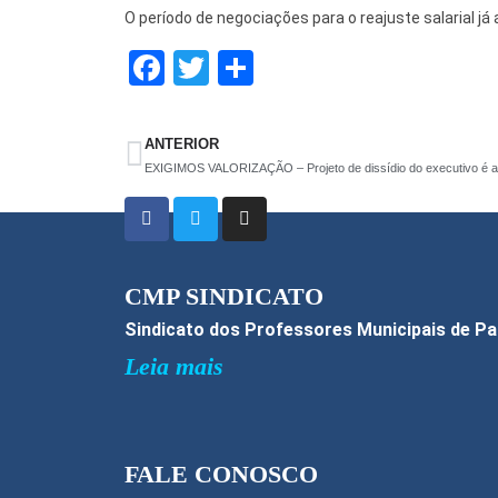
O período de negociações para o reajuste salarial j
F
T
S
a
wi
h
ce
tt
ar
ANTERIOR
b
er
e
EXIGIMOS VALORIZAÇÃO – Projeto de dissídio do executivo é 
o
o
k
CMP SINDICATO
Sindicato dos Professores Municipais de P
Leia mais
FALE CONOSCO