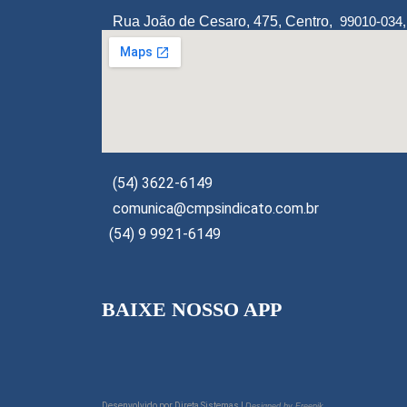
Rua João de Cesaro, 475, Centro,
99010-034
(54) 3622-6149
comunica@cmpsindicato.com.br
(54) 9 9921-6149
BAIXE NOSSO APP
Desenvolvido por
Direta Sistemas I
Designed by Freepik