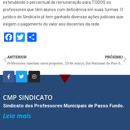
estendendo o percentual de remuneração para TODOS os
professores que têm alunos com deficiência em suas turmas. O
jurídico do Sindicato já tem ganhado diversas ações judiciais que
exigem o pagamento do valor aos docentes da rede.
F
T
S
a
wi
h
ce
tt
ar
ANTERIOR
PRÓXIMO
b
er
e
Professores rejeitam nova proposta de reajuste do executivo
23 de março, Dia Nacional do Piso Salarial dos Professores
o
o
k
CMP SINDICATO
Sindicato dos Professores Municipais de Passo Fundo.
Leia mais