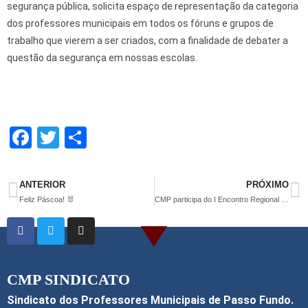
segurança pública, solicita espaço de representação da categoria
dos professores municipais em todos os fóruns e grupos de
trabalho que vierem a ser criados, com a finalidade de debater a
questão da segurança em nossas escolas.
F
T
S
a
wi
h
ce
tt
ar
ANTERIOR
PRÓXIMO
b
er
e
Feliz Páscoa! 🐰
CMP participa do I Encontro Regional de Luta pela Educação Inclusiva
o
o
k
CMP SINDICATO
Sindicato dos Professores Municipais de Passo Fundo.