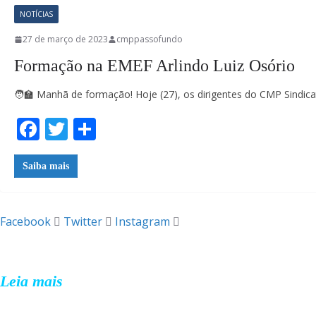
NOTÍCIAS
27 de março de 2023
cmppassofundo
Formação na EMEF Arlindo Luiz Osório
🧑‍🏫 Manhã de formação! Hoje (27), os dirigentes do CMP Sindi
F
T
S
ac
w
h
e
itt
ar
Saiba mais
b
er
e
o
Facebook
Twitter
Instagram
CMP SINDICATO
o
k
Sindicato dos Professores Municipais de Passo Fundo.
Leia mais
FALE CONOSCO