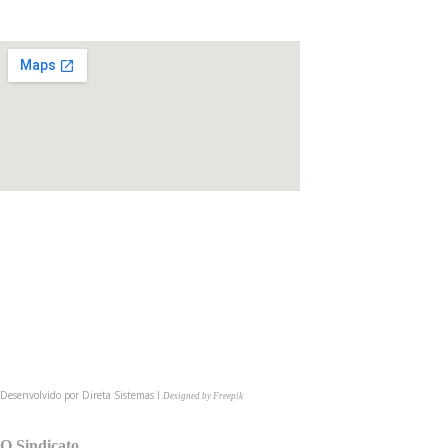
Rua João de Cesaro, 475, Centro,
99010-034,
Passo Fundo/
(54) 3622-6149
comunica@cmpsindicato.com.br
(54) 9 9921-6149
BAIXE NOSSO APP
Desenvolvido por
Direta Sistemas I
Designed by Freepik
MAPA DO SITE
O Sindicato