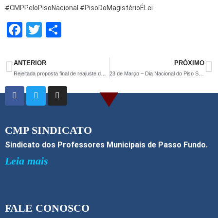
#CMPPeloPisoNacional #PisoDoMagistérioÉLei
F
T
S
a
wi
h
ce
tt
ar
ANTERIOR
PRÓXIMO
b
er
e
Rejeitada proposta final de reajuste do executivo!
23 de Março – Dia Nacional do Piso Salarial dos Professores
o
o
k
CMP SINDICATO
Sindicato dos Professores Municipais de Passo Fundo.
Leia mais
FALE CONOSCO