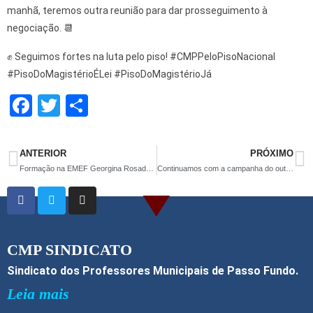
manhã, teremos outra reunião para dar prosseguimento à
negociação. 📆
✊ Seguimos fortes na luta pelo piso! #CMPPeloPisoNacional
#PisoDoMagistérioÉLei #PisoDoMagistérioJá
F
T
S
a
wi
h
ce
tt
ar
ANTERIOR
PRÓXIMO
b
er
e
Formação na EMEF Georgina Rosado e visita na EMEI Rita Sirotsky
Continuamos com a campanha do outdoor do CMP!
o
o
k
CMP SINDICATO
Sindicato dos Professores Municipais de Passo Fundo.
Leia mais