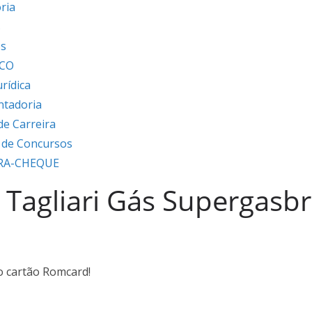
ria
s
os
ICO
urídica
ntadoria
de Carreira
s de Concursos
RA-CHEQUE
Tagliari Gás Supergasb
o cartão Romcard!