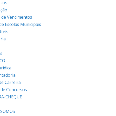
nios
ação
 de Vencimentos
 de Escolas Municipais
Úteis
ria
s
os
ICO
urídica
ntadoria
de Carreira
s de Concursos
RA-CHEQUE
 SOMOS