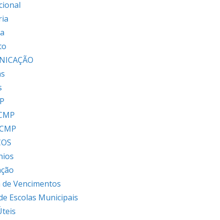
cional
ria
ia
to
NICAÇÃO
as
s
P
 CMP
 CMP
ÇOS
nios
ação
 de Vencimentos
 de Escolas Municipais
Úteis