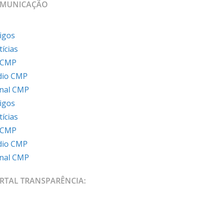
MUNICAÇÃO
igos
ícias
 CMP
dio CMP
rnal CMP
igos
ícias
 CMP
dio CMP
rnal CMP
RTAL TRANSPARÊNCIA: