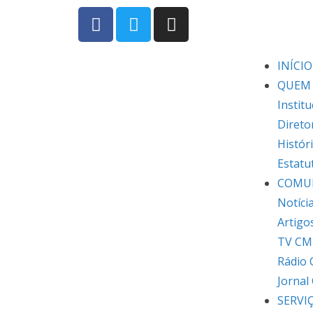
INÍCIO
QUEM
Institu
Direto
Histór
Estatu
COMU
Notíci
Artigo
TV CM
Rádio
Jornal
SERVI