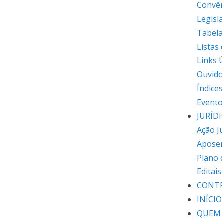
Convê
Legisl
Tabela
Listas
Links 
Ouvido
Índice
Event
JURÍD
Ação J
Apose
Plano 
Editai
CONT
INÍCIO
QUEM