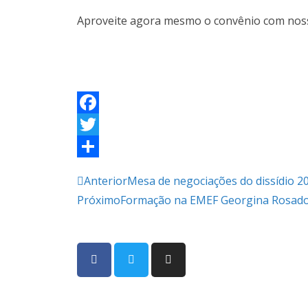
Aproveite agora mesmo o convênio com nosso
F
a
T
c
w
S
Anterior
Mesa de negociações do dissídio 20
e
i
h
Próximo
Formação na EMEF Georgina Rosado e
b
t
a
o
t
r
o
e
e
k
r
CMP SINDICATO