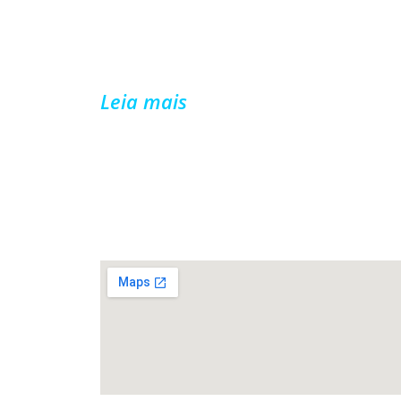
Sindicato dos Professores Municipais de Pa
Fundo.
Leia mais
FALE CONOSCO
Rua João de Cesaro, 475, Centro,
99010-
034,
Passo Fundo/RS