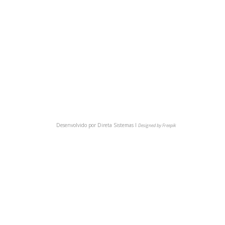
(54) 3622-6149
comunica@cmpsindicato.com.br
(54) 9 9921-6149
BAIXE NOSSO APP
Desenvolvido por
Direta Sistemas I
Designed by Freepik