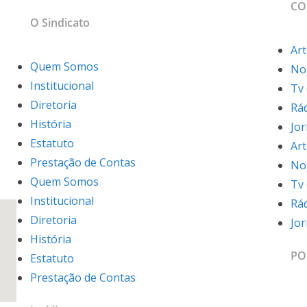
CO
sso
O Sindicato
Art
Quem Somos
Not
Institucional
Tv
Diretoria
Rá
História
Jo
Estatuto
Art
Prestação de Contas
Not
Quem Somos
Tv
Institucional
Rá
Diretoria
Jo
História
PO
Estatuto
Prestação de Contas