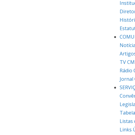
Institu
Direto
Histór
Estatu
COMU
Notíci
Artigo
TV CM
Rádio
Jornal
SERVI
Convê
Legisl
Tabela
Listas
Links 