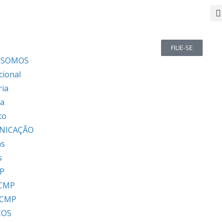
FILIE-SE
 SOMOS
cional
ria
ia
to
NICAÇÃO
as
s
P
 CMP
 CMP
ÇOS