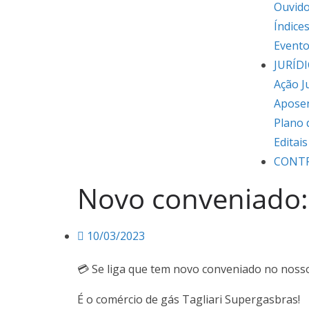
Ouvido
Índice
Event
JURÍD
Ação J
Apose
Plano 
Editai
CONT
Novo conveniado: 
10/03/2023
💳 Se liga que tem novo conveniado no noss
É o comércio de gás Tagliari Supergasbras!