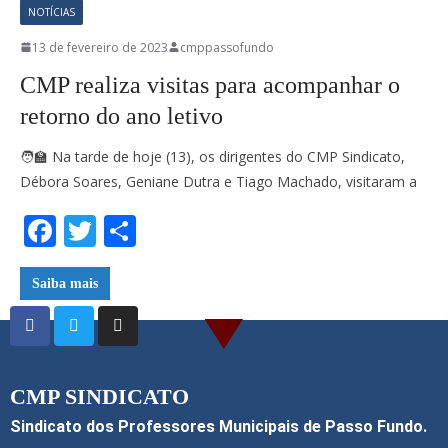
NOTÍCIAS
13 de fevereiro de 2023
cmppassofundo
CMP realiza visitas para acompanhar o
retorno do ano letivo
🧑‍🏫 Na tarde de hoje (13), os dirigentes do CMP Sindicato,
Débora Soares, Geniane Dutra e Tiago Machado, visitaram a
F
T
S
ac
w
h
e
itt
ar
Saiba mais
b
er
e
o
o
CMP SINDICATO
k
Sindicato dos Professores Municipais de Passo Fundo.