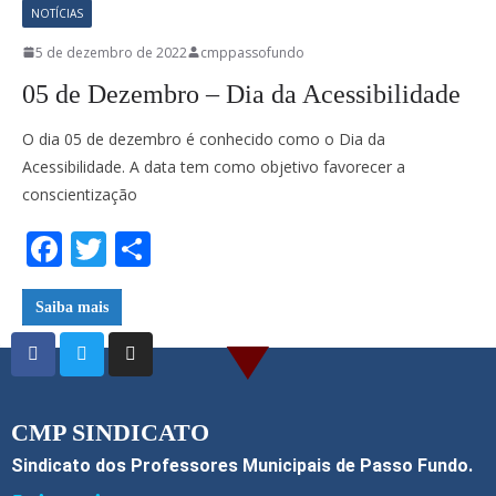
NOTÍCIAS
5 de dezembro de 2022
cmppassofundo
05 de Dezembro – Dia da Acessibilidade
O dia 05 de dezembro é conhecido como o Dia da
Acessibilidade. A data tem como objetivo favorecer a
conscientização
F
T
S
ac
w
h
e
itt
ar
Saiba mais
b
er
e
o
o
CMP SINDICATO
k
Sindicato dos Professores Municipais de Passo Fundo.