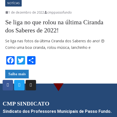
NOTÍCIAS
1 de dezembro de 2022
cmppassofundo
Se liga no que rolou na última Ciranda
dos Saberes de 2022!
Se liga nas fotos da última Ciranda dos Saberes do ano! 😍
Como uma boa ciranda, rolou música, lanchinho e
F
T
S
ac
w
h
e
itt
ar
Saiba mais
b
er
e
o
o
CMP SINDICATO
k
Sindicato dos Professores Municipais de Passo Fundo.