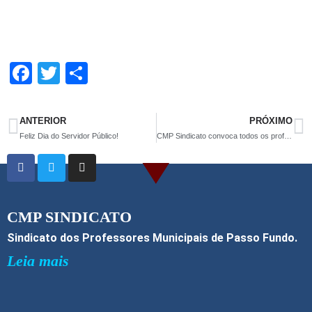
F
T
S
a
wi
h
ce
tt
ar
ANTERIOR
PRÓXIMO
b
er
e
Feliz Dia do Servidor Público!
CMP Sindicato convoca todos os professores para Assembleia Geral Extraordinária
o
o
k
CMP SINDICATO
Sindicato dos Professores Municipais de Passo Fundo.
Leia mais