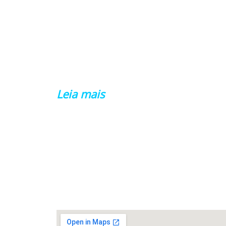
CMP SINDICATO
Sindicato dos Professores Municipais de Pas
Fundo.
Leia mais
FALE CONOSCO
Rua João de Cesaro, 475, Centro,
99010-
034,
Passo Fundo/RS