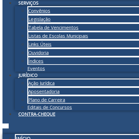
SERVIÇOS
Convênios
Legislação
Tabela de Vencimentos
Listas de Escolas Municipais
Links Úteis
Ouvidoria
Índices
Eventos
JURÍDICO
Ação Jurídica
Aposentadoria
Plano de Carreira
Editais de Concursos
CONTRA-CHEQUE
INÍCIO