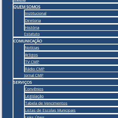
QUEM SOMOS
Institucional
Diretoria
História
Estatuto
COMUNICAÇÃO
Notícias
Artigos
TV CMP
Rádio CMP
Jornal CMP
SERVIÇOS
Convênios
Legislação
Tabela de Vencimentos
Listas de Escolas Municipais
Links Úteis