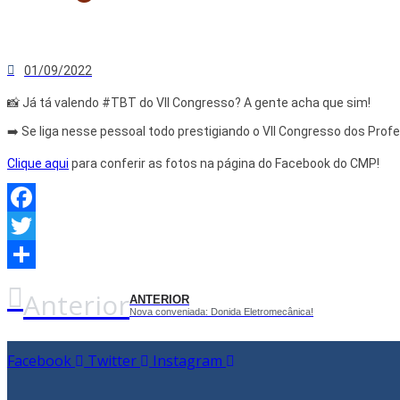
01/09/2022
📸 Já tá valendo #TBT do VII Congresso? A gente acha que sim!
➡️ Se liga nesse pessoal todo prestigiando o VII Congresso dos Prof
Clique aqui
para conferir as fotos na página do Facebook do CMP!
Facebook
Twitter
Share
Anterior
ANTERIOR
Nova conveniada: Donida Eletromecânica!
Facebook
Twitter
Instagram