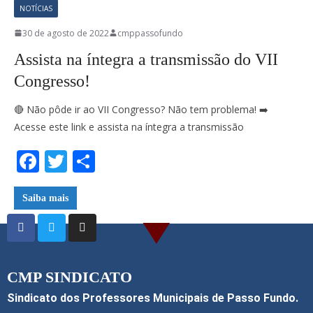
NOTÍCIAS
30 de agosto de 2022
cmppassofundo
Assista na íntegra a transmissão do VII
Congresso!
🔴 Não pôde ir ao VII Congresso? Não tem problema! ➡️
Acesse este link e assista na íntegra a transmissão
F
T
S
ac
w
h
e
itt
ar
Saiba mais
b
er
e
o
o
CMP SINDICATO
k
Sindicato dos Professores Municipais de Passo Fundo.