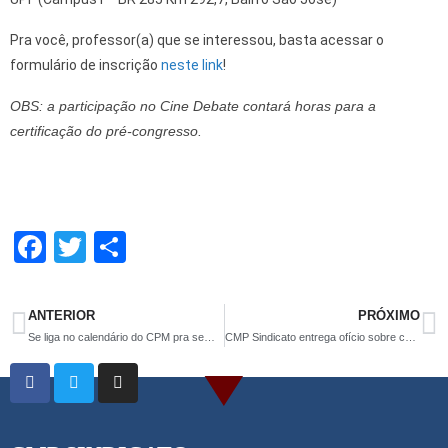
Pra você, professor(a) que se interessou, basta acessar o
formulário de inscrição
neste link
!
OBS:
a participação no Cine Debate contará horas para a
certificação do pré-congresso.
F
T
S
a
wi
h
ce
tt
ar
ANTERIOR
PRÓXIMO
b
er
e
Se liga no calendário do CPM pra semana que vem!
CMP Sindicato entrega ofício sobre calendário escolar 2023
o
o
k