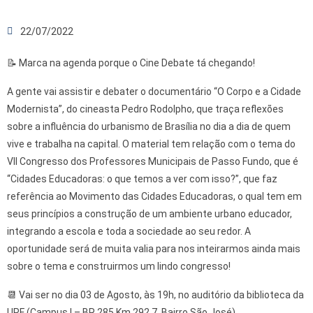
22/07/2022
📝 Marca na agenda porque o Cine Debate tá chegando!
A gente vai assistir e debater o documentário “O Corpo e a Cidade
Modernista”, do cineasta Pedro Rodolpho, que traça reflexões
sobre a influência do urbanismo de Brasília no dia a dia de quem
vive e trabalha na capital. O material tem relação com o tema do
VII Congresso dos Professores Municipais de Passo Fundo
, que é
“Cidades Educadoras: o que temos a ver com isso?”, que faz
referência ao Movimento das Cidades Educadoras, o qual tem em
seus princípios a construção de um ambiente urbano educador,
integrando a escola e toda a sociedade ao seu redor. A
oportunidade será de muita valia para nos inteirarmos ainda mais
sobre o tema e construirmos um lindo congresso!
📆 Vai ser no dia 03 de Agosto, às 19h, no auditório da biblioteca da
UPF (Campus I – BR 285 Km 292,7, Bairro São José)