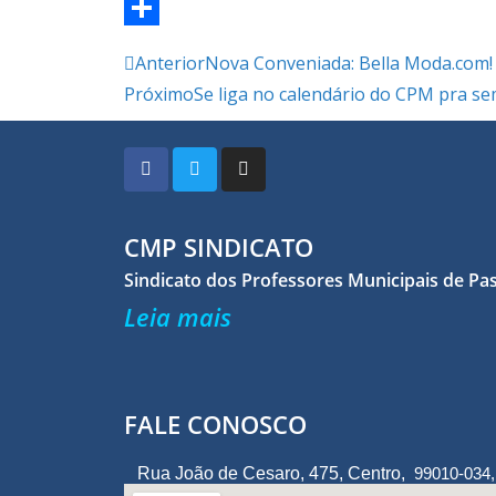
a
T
c
w
S
Anterior
Nova Conveniada: Bella Moda.com!
e
i
h
Próximo
Se liga no calendário do CPM pra s
b
t
a
o
t
r
o
e
e
k
r
CMP SINDICATO
Sindicato dos Professores Municipais de Pa
Leia mais
FALE CONOSCO
Rua João de Cesaro, 475, Centro,
99010-034