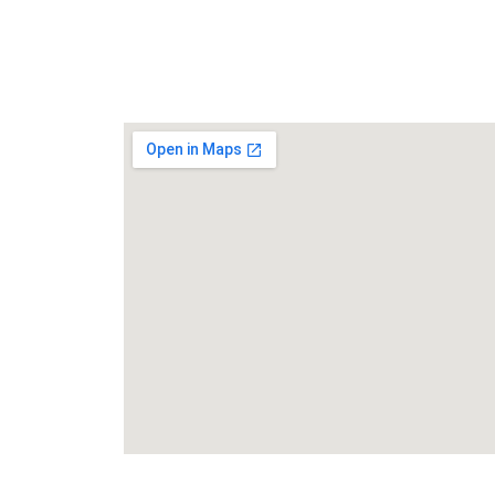
Rua João de Cesaro, 475, Centro,
99010-
034,
Passo Fundo/RS
(54) 3622-6149