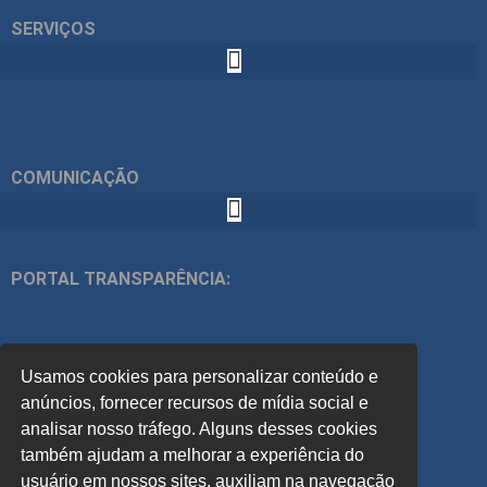
SERVIÇOS
COMUNICAÇÃO
PORTAL TRANSPARÊNCIA:
ÍNDICES:
Usamos cookies para personalizar conteúdo e
ACOMPANHE
anúncios, fornecer recursos de mídia social e
analisar nosso tráfego. Alguns desses cookies
também ajudam a melhorar a experiência do
PREVISÃO DO TEMPO:
usuário em nossos sites, auxiliam na navegação