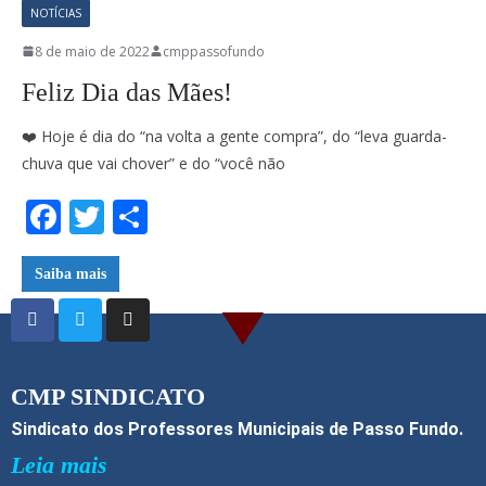
NOTÍCIAS
8 de maio de 2022
cmppassofundo
Feliz Dia das Mães!
❤️ Hoje é dia do “na volta a gente compra”, do “leva guarda-
chuva que vai chover” e do “você não
F
T
S
ac
w
h
e
itt
ar
Saiba mais
b
er
e
o
o
CMP SINDICATO
k
Sindicato dos Professores Municipais de Passo Fundo.
Leia mais