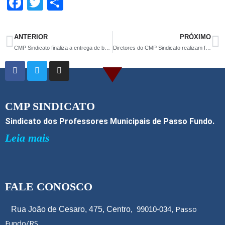
F
T
S
a
wi
h
ce
tt
ar
ANTERIOR
PRÓXIMO
b
er
e
CMP Sindicato finaliza a entrega de banners pelo Piso do Magistério para as escolas da rede
Diretores do CMP Sindicato realizam formação na EMEF Irmã Maria Catarina
o
o
k
CMP SINDICATO
Sindicato dos Professores Municipais de Passo Fundo.
Leia mais
FALE CONOSCO
Passo
Rua João de Cesaro, 475, Centro,
99010-034,
Fundo/RS