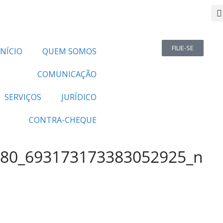
FILIE-SE
INÍCIO
QUEM SOMOS
COMUNICAÇÃO
SERVIÇOS
JURÍDICO
CONTRA-CHEQUE
80_693173173383052925_n