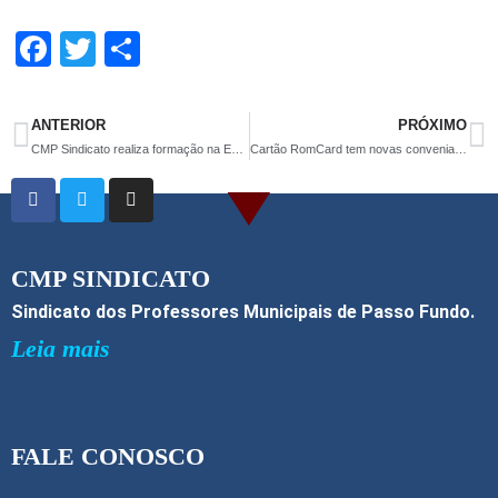
F
T
S
a
wi
h
ce
tt
ar
ANTERIOR
PRÓXIMO
b
er
e
CMP Sindicato realiza formação na EMEF São Luiz Gonzaga
Cartão RomCard tem novas conveniadas
o
o
k
CMP SINDICATO
Sindicato dos Professores Municipais de Passo Fundo.
Leia mais
FALE CONOSCO