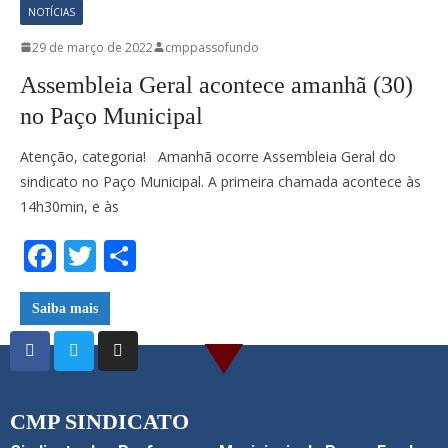
NOTÍCIAS
29 de março de 2022
cmppassofundo
Assembleia Geral acontece amanhã (30)
no Paço Municipal
Atenção, categoria! Amanhã ocorre Assembleia Geral do
sindicato no Paço Municipal. A primeira chamada acontece às
14h30min, e às
F
T
S
ac
w
h
e
itt
ar
Saiba mais
b
er
e
o
o
CMP SINDICATO
k