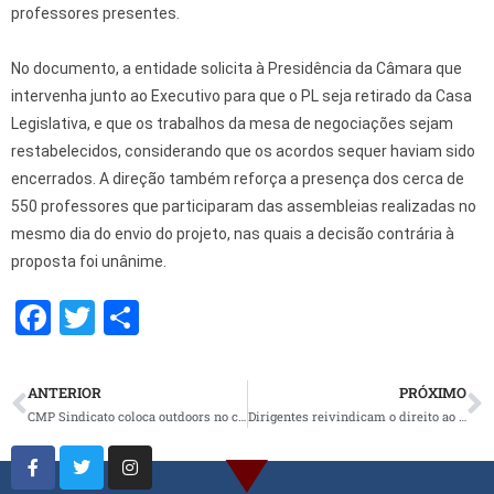
professores presentes.
No documento, a entidade solicita à Presidência da Câmara que
intervenha junto ao Executivo para que o PL seja retirado da Casa
Legislativa, e que os trabalhos da mesa de negociações sejam
restabelecidos, considerando que os acordos sequer haviam sido
encerrados. A direção também reforça a presença dos cerca de
550 professores que participaram das assembleias realizadas no
mesmo dia do envio do projeto, nas quais a decisão contrária à
proposta foi unânime.
F
T
S
a
wi
h
ce
tt
ar
ANTERIOR
PRÓXIMO
b
er
e
CMP Sindicato coloca outdoors no centro da cidade pelo Piso Nacional do Magistério
Dirigentes reivindicam o direito ao Piso Nacional do Magistério
o