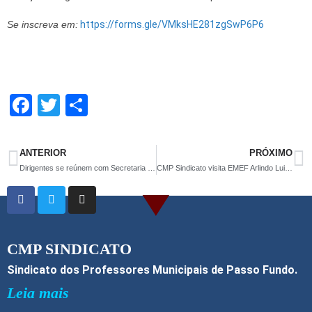
Se inscreva em:
https://forms.gle/VMksHE281zgSwP6P6
F
T
S
a
wi
h
ce
tt
ar
ANTERIOR
PRÓXIMO
b
er
e
Dirigentes se reúnem com Secretaria Municipal de Educação para tratar de monitores para a rede pública
CMP Sindicato visita EMEF Arlindo Luiz Osório
o
o
k
CMP SINDICATO
Sindicato dos Professores Municipais de Passo Fundo.
Leia mais