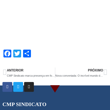
F
T
S
a
wi
h
ce
tt
ar
ANTERIOR
PRÓXIMO
b
er
e
CMP Sindicato marca presença em formação da SME
Nova conveniada: O incrível mundo doce
o
o
k
CMP SINDICATO