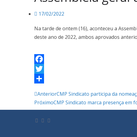
17/02/2022
Na tarde de ontem (16), aconteceu a Assembl
deste ano de 2022, ambos aprovados anterio
F
a
T
c
w
S
Anterior
CMP Sindicato participa da nomeaç
e
i
h
Próximo
CMP Sindicato marca presença em 
b
t
a
o
t
r
o
e
e