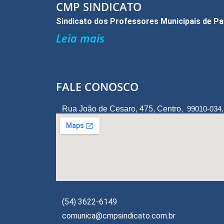
k
r
CMP SINDICATO
Sindicato dos Professores Municipais de P
Leia mais
FALE CONOSCO
Rua João de Cesaro, 475, Centro,
99010-034
(54) 3622-6149
comunica@cmpsindicato.com.br